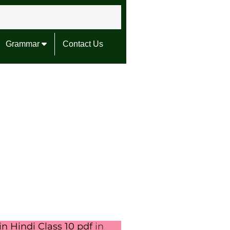
Grammar
Contact Us
n Hindi Class 10 pdf
in