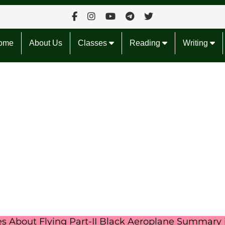
ome
About Us
Classes
Reading
Writing
es About Flying Part-II Black Aeroplane Summary i