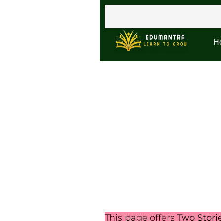
H
This page offers
Two Stori