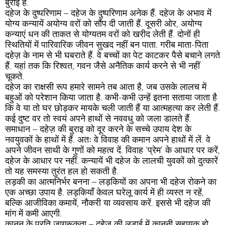
बुराई है.
दहेज के दुष्परिणाम –
दहेज के दुष्परिणाम अनेक हैं. दहेज के अभाव में
योग्य कन्यायें अयोग्य वरों को सौंप दी जाती हैं. दूसरी ओर, अयोग्य
कन्याएं धन की ताकत से योग्यतम वरों को खरीद लेती हैं. दोनों ही
स्थितियों में पारिवारिक जीवन सुखद नहीं बन पाता. गरीब माता-पिता
दहेज़ के नाम से भी घबराते हैं. वे बच्चों का पेट काटकर पैसे बचाने लगते
हैं. यहां तक कि रिश्वत, गवन जैसे अनैतिक कार्य करने से भी नहीं
चूकते.
दहेज का राक्षसी रूप हमारे सामने तब आता है, जब उसके लालच में
बहुओं को परेशान किया जाता है. कभी-कभी उन्हें इतना सताया जाता है
कि वे या तो घर छोड़कर मायके चली जाती हैं या आत्महत्या कर लेती हैं.
कई दुष्ट वर तो स्वयं अपने हाथों से नववधु को जला डालते हैं.
समाधान –
दहेज़ की बुराइ को दूर करने के सच्चे उपाय देश के
नवयुवकों के हाथों में हैं. अतः वे विवाह की कमान अपने हाथों में लें. वे
अपने जीवन साथी के गुणों को महत्व दें. विवाह ‘प्रेम’ के आधार पर करें,
दहेज के आधार पर नहीं. कन्यायें भी दहेज के लालची युवकों को दुत्कारें
तो यह समस्या तुरंत हल हो सकती है.
लड़की का आत्मनिर्भर बनना –
लड़कियों का अपना भी दहेज रोकने का
एक अच्छा उपाय है. लड़कियाँ केवल घरेलू कार्य में ही व्यस्त न रहें,
बल्कि आजीविका कमायें, नौकरी या व्यवसाय करें. इससे भी दहेज की
मांग में कमी आएगी.
कानून के प्रति जागरूकता –
दहेज की लड़ाई में कानूनी सहायक हो