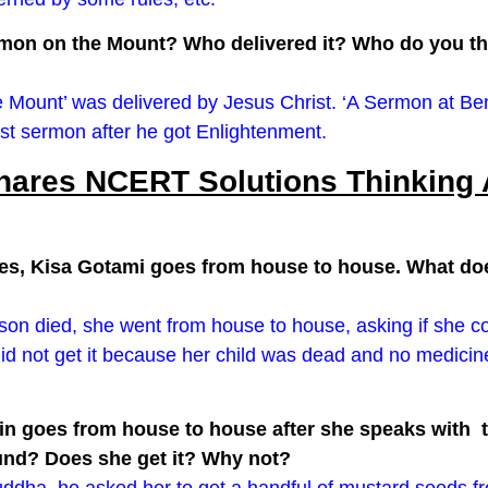
rmon on the Mount? Who delivered it? Who do you th
e Mount’ was delivered by Jesus Christ. ‘A Sermon at Be
st sermon after he got Enlightenment.
ares NCERT Solutions Thinking A
es, Kisa Gotami goes from house to house. What do
on died, she went from house to house, asking if she c
did not get it because her child was dead and no medici
in goes from house to house after she speaks with
ound? Does she get it? Why not?
dha, he asked her to get a handful of mustard seeds 