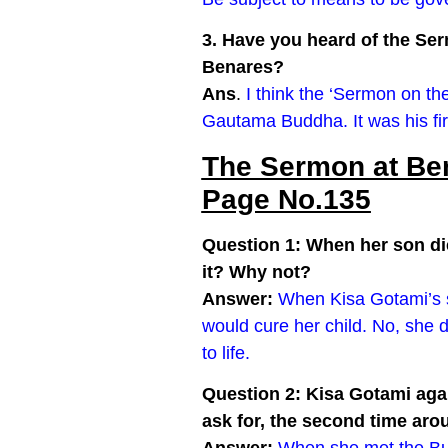
3. Have you heard of the Se
Benares?
Ans
.
I think the ‘Sermon on th
Gautama Buddha. It was his fir
The Sermon at Ben
Page No.135
Question
1: When her son di
it? Why not?
Answer:
When Kisa Gotami’s s
would cure her child. No, she 
to life.
Question
2: Kisa Gotami aga
ask for, the second time ar
Answer:
When she met the Bud