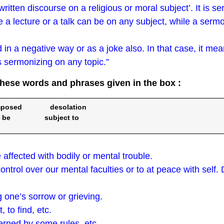
ritten discourse on a religious or moral subject’. It is se
e a lecture or a talk can be on any subject, while a sermo
n a negative way or as a joke also. In that case, it mea
 sermonizing on any topic.”
these words and phrases given in the box :
omposed desolation
e be subject to
 affected with bodily or mental trouble.
rol over our mental faculties or to at peace with self.
one’s sorrow or grieving.
 to find, etc.
erned by some rules, etc.