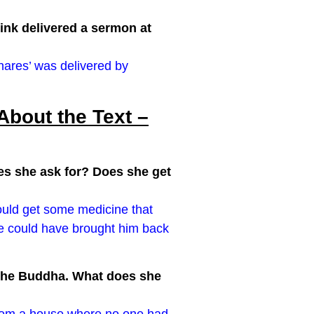
ink delivered a sermon at
nares’ was delivered by
bout the Text –
es she ask for? Does she get
ould get some medicine that
ne could have brought him back
 the Buddha. What does she
from a house where no one had