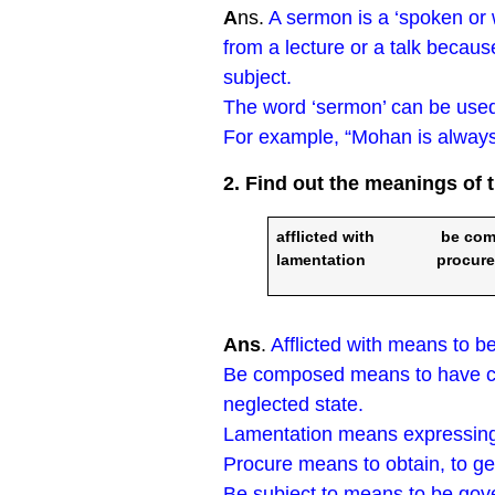
A
ns.
A sermon is a ‘spoken or w
from a lecture or a talk becaus
subject.
The word ‘sermon’ can be used i
For example, “Mohan is always
2. Find out the meanings of 
afflicted with be c
lamentation procur
Ans
.
Afflicted with means to be
Be composed means to have cont
neglected state.
Lamentation means expressing 
Procure means to obtain, to get,
Be subject to means to be gov